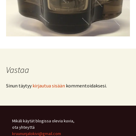
Vastaa
Sinun täytyy
kirjautua sisään
kommentoidaksesi.
Mikäli käytät blogissa olevia kuvia,
ota yhteyttä
kruununjalokivi@gmail.com