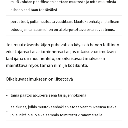
miltä kohdan päätökseen haetaan muutosta ja mitä muutoksia
–
siihen vaaditaan tehtäväksi
perusteet, joilla muutosta vaaditaan. Muutoksenhakijan, laillisen
–
edustajan tai asiamiehen on allekirjoitettava oikaisuvaatimus.
Jos muutoksenhakijan puhevaltaa käyttää hänen laillinen
edustajansa tai asiamiehensä tai jos oikaisuvaatimuksen
laatijana on muu henkilö, on oikaisuvaatimuksessa
mainittava myös tämän nimi ja kotikunta.
Oikaisuvaatimukseen on liitettävä
–
tämä päätös alkuperäisenä tai jäljennöksenä
asiakirjat, joihin muutoksenhakija vetoaa vaatimuksensa tueksi,
–
jollei niitä ole jo aikaisemmin toimitettu viranomaiselle.