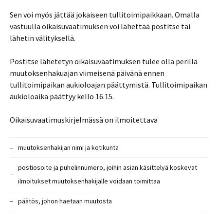
Sen voi myös jättää jokaiseen tullitoimipaikkaan. Omalla
vastuulla oikaisuvaatimuksen voi lähettää postitse tai
lähetin välityksellä.
Postitse lähetetyn oikaisuvaatimuksen tulee olla perillä
muutoksenhakuajan viimeisenä päivänä ennen
tullitoimipaikan aukioloajan päättymistä. Tullitoimipaikan
aukioloaika päättyy kello 16.15.
Oikaisuvaatimuskirjelmässä on ilmoitettava
–
muutoksenhakijan nimi ja kotikunta
postiosoite ja puhelinnumero, joihin asian käsittelyä koskevat
–
ilmoitukset muutoksenhakijalle voidaan toimittaa
–
päätös, johon haetaan muutosta