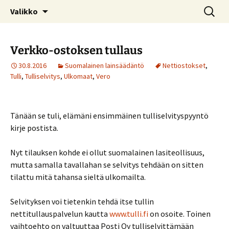
Kotimaiseen lasiin keskittyvä blogi
Siirry
Haku:
© Kruununjalokivet.com
Valikko
sisältöön
Verkko-ostoksen tullaus
30.8.2016
Suomalainen lainsäädäntö
Nettiostokset
,
Tulli
,
Tulliselvitys
,
Ulkomaat
,
Vero
Tänään se tuli, elämäni ensimmäinen tulliselvityspyyntö
kirje postista.
Nyt tilauksen kohde ei ollut suomalainen lasiteollisuus,
mutta samalla tavallahan se selvitys tehdään on sitten
tilattu mitä tahansa sieltä ulkomailta.
Selvityksen voi tietenkin tehdä itse tullin
nettitullauspalvelun kautta
www.tulli.fi
on osoite. Toinen
vaihtoehto on valtuuttaa Posti Oy tulliselvittämään