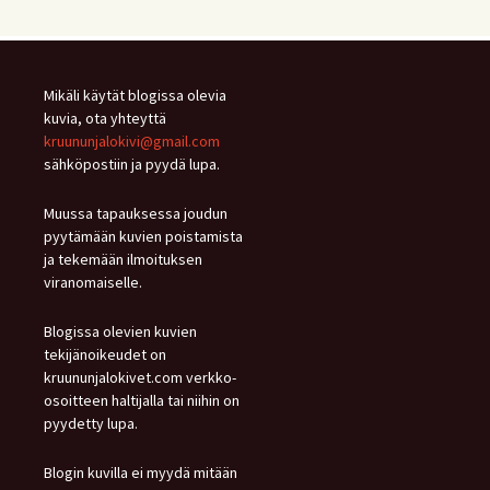
Mikäli käytät blogissa olevia
kuvia, ota yhteyttä
kruununjalokivi@gmail.com
sähköpostiin ja pyydä lupa.
Muussa tapauksessa joudun
pyytämään kuvien poistamista
ja tekemään ilmoituksen
viranomaiselle.
Blogissa olevien kuvien
tekijänoikeudet on
kruununjalokivet.com verkko-
osoitteen haltijalla tai niihin on
pyydetty lupa.
Blogin kuvilla ei myydä mitään