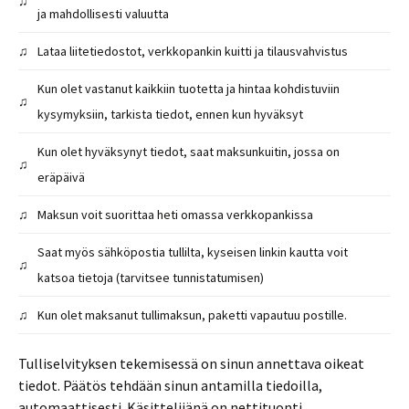
♫
ja mahdollisesti valuutta
♫
Lataa liitetiedostot, verkkopankin kuitti ja tilausvahvistus
Kun olet vastanut kaikkiin tuotetta ja hintaa kohdistuviin
♫
kysymyksiin, tarkista tiedot, ennen kun hyväksyt
Kun olet hyväksynyt tiedot, saat maksunkuitin, jossa on
♫
eräpäivä
♫
Maksun voit suorittaa heti omassa verkkopankissa
Saat myös sähköpostia tullilta, kyseisen linkin kautta voit
♫
katsoa tietoja (tarvitsee tunnistatumisen)
♫
Kun olet maksanut tullimaksun, paketti vapautuu postille.
Tulliselvityksen tekemisessä on sinun annettava oikeat
tiedot. Päätös tehdään sinun antamilla tiedoilla,
automaattisesti. Käsittelijänä on nettituonti.