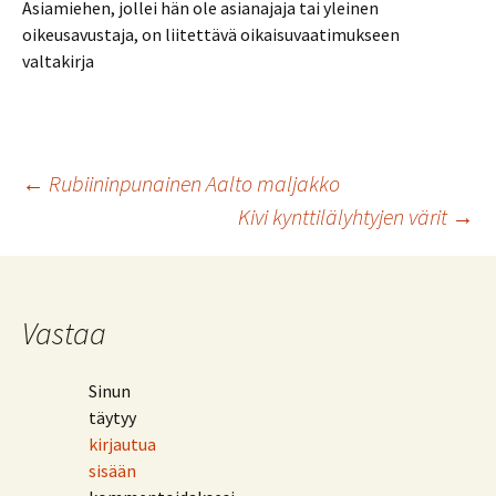
Asiamiehen, jollei hän ole asianajaja tai yleinen
oikeusavustaja, on liitettävä oikaisuvaatimukseen
valtakirja
Artikkelien
←
Rubiininpunainen Aalto maljakko
Kivi kynttilälyhtyjen värit
→
selaus
Vastaa
Sinun
täytyy
kirjautua
sisään