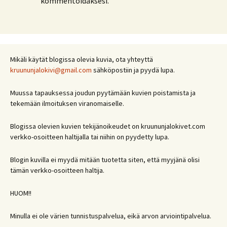
kommentoidaksesi.
Mikäli käytät blogissa olevia kuvia, ota yhteyttä
kruununjalokivi@gmail.com
sähköpostiin ja pyydä lupa.
Muussa tapauksessa joudun pyytämään kuvien poistamista ja
tekemään ilmoituksen viranomaiselle.
Blogissa olevien kuvien tekijänoikeudet on kruununjalokivet.com
verkko-osoitteen haltijalla tai niihin on pyydetty lupa.
Blogin kuvilla ei myydä mitään tuotetta siten, että myyjänä olisi
tämän verkko-osoitteen haltija.
HUOM!!
Minulla ei ole värien tunnistuspalvelua, eikä arvon arviointipalvelua.