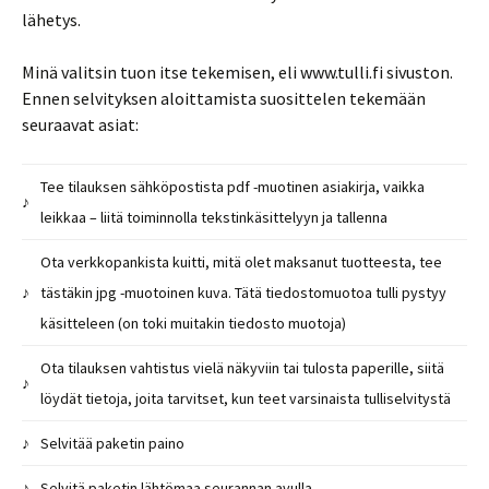
lähetys.
Minä valitsin tuon itse tekemisen, eli www.tulli.fi sivuston.
Ennen selvityksen aloittamista suosittelen tekemään
seuraavat asiat:
Tee tilauksen sähköpostista pdf -muotinen asiakirja, vaikka
♪
leikkaa – liitä toiminnolla tekstinkäsittelyyn ja tallenna
Ota verkkopankista kuitti, mitä olet maksanut tuotteesta, tee
♪
tästäkin jpg -muotoinen kuva. Tätä tiedostomuotoa tulli pystyy
käsitteleen (on toki muitakin tiedosto muotoja)
Ota tilauksen vahtistus vielä näkyviin tai tulosta paperille, siitä
♪
löydät tietoja, joita tarvitset, kun teet varsinaista tulliselvitystä
♪
Selvitää paketin paino
♪
Selvitä paketin lähtömaa seurannan avulla