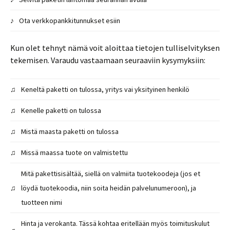
♪
Ota verkkopankkitunnukset esiin
Kun olet tehnyt nämä voit aloittaa tietojen tulliselvityksen
tekemisen. Varaudu vastaamaan seuraaviin kysymyksiin:
♫
Keneltä paketti on tulossa, yritys vai yksityinen henkilö
♫
Kenelle paketti on tulossa
♫
Mistä maasta paketti on tulossa
♫
Missä maassa tuote on valmistettu
Mitä pakettisisältää, siellä on valmiita tuotekoodeja (jos et
♫
löydä tuotekoodia, niin soita heidän palvelunumeroon), ja
tuotteen nimi
Hinta ja verokanta. Tässä kohtaa eritellään myös toimituskulut