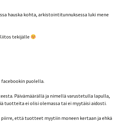
tissa hauska kohta, arkistointitunnuksessa luki mene
iitos tekijälle
a facebookin puolella.
eesta. Päivämäärällä ja nimellä varustetulla lapulla,
iä tuotteita ei olisi olemassa tai ei myytäisi aidosti.
n piirre, että tuotteet myytiin moneen kertaan ja ehkä