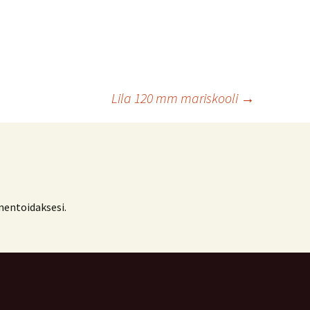
Lila 120 mm mariskooli
→
ntoidaksesi.