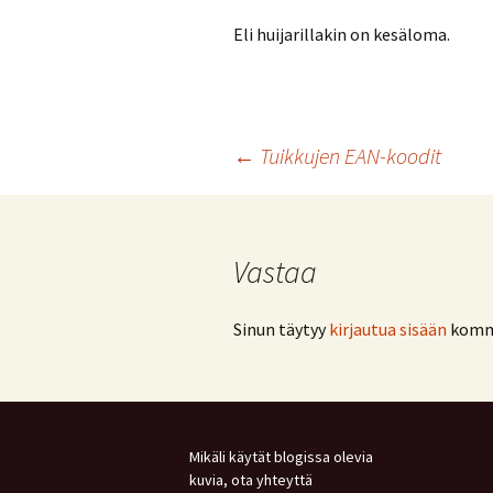
Eli huijarillakin on kesäloma.
Artikkelien
←
Tuikkujen EAN-koodit
selaus
Vastaa
Sinun täytyy
kirjautua sisään
komme
Mikäli käytät blogissa olevia
kuvia, ota yhteyttä