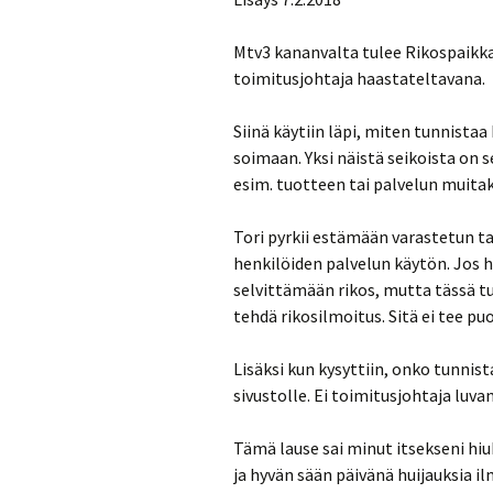
Mtv3 kananvalta tulee Rikospaikka 
toimitusjohtaja haastateltavana.
Siinä käytiin läpi, miten tunnistaa
soimaan. Yksi näistä seikoista on 
esim. tuotteen tai palvelun muitak
Tori pyrkii estämään varastetun t
henkilöiden palvelun käytön. Jos h
selvittämään rikos, mutta tässä tu
tehdä rikosilmoitus. Sitä ei tee pu
Lisäksi kun kysyttiin, onko tunnis
sivustolle. Ei toimitusjohtaja luva
Tämä lause sai minut itsekseni hi
ja hyvän sään päivänä huijauksia 