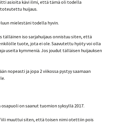
vitti asioita kävi ilmi, että tämä oli todella
 toteutettu huijaus.
teluun mielestäni todella hyvin.
 tälläinen iso sarjahuijaus onnistuu siten, että
kilölle tuote, jota ei ole. Saavutettu hyöty voi olla
eaja useita kymmeniä. Jos joudut tälläisen huijauksen
ään nopeasti ja jopa 2 viikossa pystyy saamaan
le.
 osapuoli on saanut tuomion syksyllä 2017.
ili muuttui siten, että toisen nimi otettiin pois