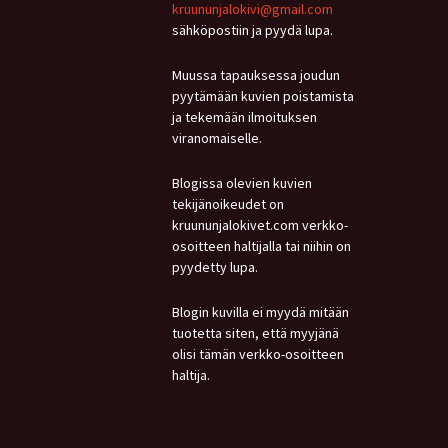
kruununjalokivi@gmail.com
sähköpostiin ja pyydä lupa.
Muussa tapauksessa joudun
pyytämään kuvien poistamista
ja tekemään ilmoituksen
viranomaiselle.
Blogissa olevien kuvien
tekijänoikeudet on
kruununjalokivet.com verkko-
osoitteen haltijalla tai niihin on
pyydetty lupa.
Blogin kuvilla ei myydä mitään
tuotetta siten, että myyjänä
olisi tämän verkko-osoitteen
haltija.