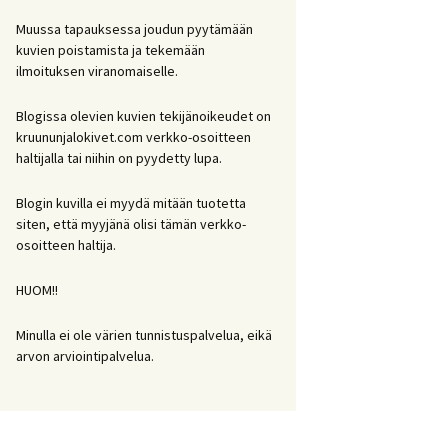
Muussa tapauksessa joudun pyytämään
kuvien poistamista ja tekemään
ilmoituksen viranomaiselle.
Blogissa olevien kuvien tekijänoikeudet on
kruununjalokivet.com verkko-osoitteen
haltijalla tai niihin on pyydetty lupa.
Blogin kuvilla ei myydä mitään tuotetta
siten, että myyjänä olisi tämän verkko-
osoitteen haltija.
HUOM!!
Minulla ei ole värien tunnistuspalvelua, eikä
arvon arviointipalvelua.