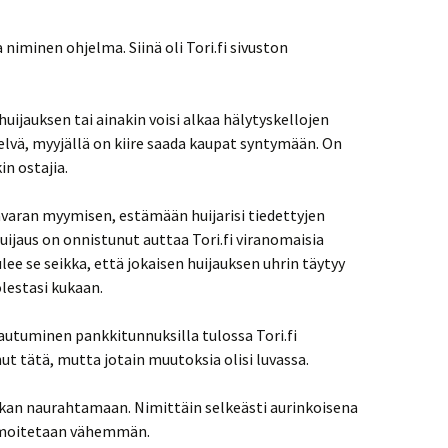
niminen ohjelma. Siinä oli Tori.fi sivuston
 huijauksen tai ainakin voisi alkaa hälytyskellojen
selvä, myyjällä on kiire saada kaupat syntymään. On
in ostajia.
avaran myymisen, estämään huijarisi tiedettyjen
uijaus on onnistunut auttaa Tori.fi viranomaisia
lee se seikka, että jokaisen huijauksen uhrin täytyy
olestasi kukaan.
tautuminen pankkitunnuksilla tulossa Tori.fi
nut tätä, mutta jotain muutoksia olisi luvassa.
ukan naurahtamaan. Nimittäin selkeästi aurinkoisena
ilmoitetaan vähemmän.