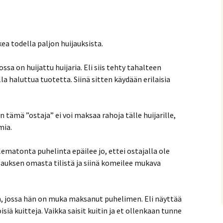
ea todella paljon huijauksista.
ssa on huijattu huijaria. Eli siis tehty tahalteen
a haluttua tuotetta. Siinä sitten käydään erilaisia
n tämä ”ostaja” ei voi maksaa rahoja tälle huijarille,
mia.
 olematonta puhelinta epäilee jo, ettei ostajalla ole
pauksen omasta tilistä ja siinä komeilee mukava
in, jossa hän on muka maksanut puhelimen. Eli näyttää
iä kuitteja. Vaikka saisit kuitin ja et ollenkaan tunne