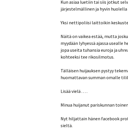
Kun asiaa luetiin tai siis jotkut sel
järjestelmällinen ja hyvin huolella
Yksi nettipoliisi laittoikin keskus
Näitä on vaikea estää, mutta joskus
myydään lyhyessä ajassa usealle hen
jopa useita tuhansia euroja ja uhr
kohteeksi tee rikosilmotus.
Tälläisen huijauksen pystyy tekem
huomattavan summan omalle tilil
Lisää vielä . . . .
Minua huijanut pariskunnan toinen
Nyt hiljattain hänen facebook profi
sieltä.