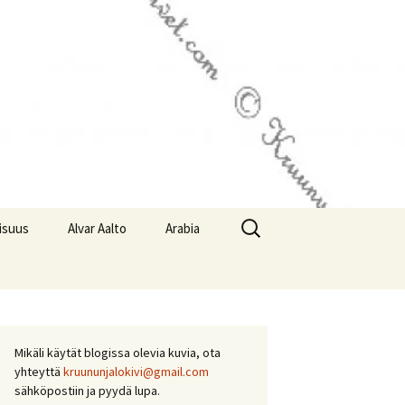
Haku:
lisuus
Alvar Aalto
Arabia
Mikäli käytät blogissa olevia kuvia, ota
yhteyttä
kruununjalokivi@gmail.com
sähköpostiin ja pyydä lupa.