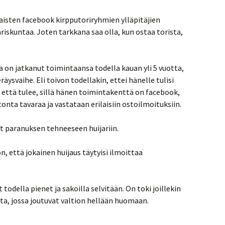
aisten facebook kirpputoriryhmien ylläpitäjien
riskuntaa. Joten tarkkana saa olla, kun ostaa torista,
ja on jatkanut toimintaansa todella kauan yli 5 vuotta,
ysvaihe. Eli toivon todellakin, ettei hänelle tulisi
 että tulee, sillä hänen toimintakenttä on facebook,
onta tavaraa ja vastataan erilaisiin ostoilmoituksiin.
t paranuksen tehneeseen huijariin.
 että jokainen huijaus täytyisi ilmoittaa
todella pienet ja sakoilla selvitään. On toki joillekin
ita, jossa joutuvat valtion hellään huomaan.