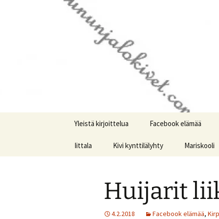
Kotimaiseen lasiin keskittyvä b
Siirry
sisältöön
© Kruunun
Yleistä kirjoittelua
Facebook elämää
Iittala
Kivi kynttilälyhty
Mariskooli
Huijarit li
4.2.2018
Facebook elämää
,
Kir