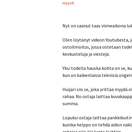
myynti
Nyt on saanut taas viimeaikona luk
Olen löytänyt videon Youtubesta, jo
ostoilmoitus, jossa ostetaan todell
keskusteluja ja viestejä.
Yksi todella hauska kohta on se, ku
kun on kaikenlaisia teknisiä ongel
Huijari siis se, joka yrittää myydä
rahaa. No ostaja laittaa kuvakaap
summa.
Lopuksi ostaja laittaa pankkikuit
kuinka helppo on tehdä aidon näköis
ostajaa niin älä luota kuittiin.