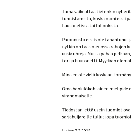
Tämä vaikeuttaa tietenkin nyt eril
tunnistamista, koska moni etsii pa
huutonetistä tai fabookista.
Parannusta ei siis ole tapahtunut 
nytkin on taas menossa rahojen kerä
uusia uhreja. Mutta pahaa pelkään,
tori ja huutonetti. Myydään olemat
Minä en ole vielä koskaan törmäny
Oma henkilökohtainen mielipide on,
viranomaiselle.
Tiedostan, että usein tuomiot ovat 
sarjahuijareille tullut jopa tuomio
Lisäys 7.2.2018