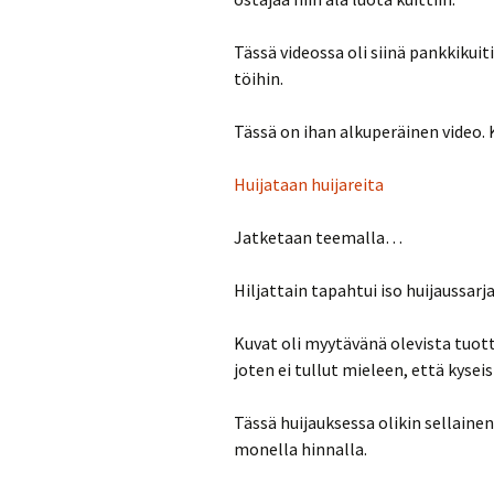
Tässä videossa oli siinä pankkikui
töihin.
Tässä on ihan alkuperäinen video. K
Huijataan huijareita
Jatketaan teemalla…
Hiljattain tapahtui iso huijaussarj
Kuvat oli myytävänä olevista tuott
joten ei tullut mieleen, että kyseis
Tässä huijauksessa olikin sellaine
monella hinnalla.