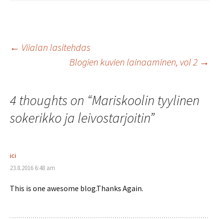
Artikkelien
←
Viialan lasitehdas
Blogien kuvien lainaaminen, vol 2
→
selaus
4 thoughts on “
Mariskoolin tyylinen
sokerikko ja leivostarjoitin
”
ici
23.8.2016 6:48 am
This is one awesome blog.Thanks Again.