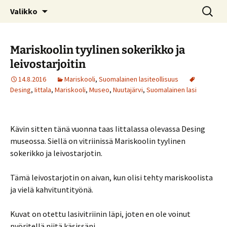
Kotimaiseen lasiin keskittyvä blogi
Siirry
Haku:
© Kruununjalokivet.com
Valikko
sisältöön
Mariskoolin tyylinen sokerikko ja
leivostarjoitin
14.8.2016
Mariskooli
,
Suomalainen lasiteollisuus
Desing
,
Iittala
,
Mariskooli
,
Museo
,
Nuutajärvi
,
Suomalainen lasi
Kävin sitten tänä vuonna taas Iittalassa olevassa Desing
museossa. Siellä on vitriinissä Mariskoolin tyylinen
sokerikko ja leivostarjotin.
Tämä leivostarjotin on aivan, kun olisi tehty mariskoolista
ja vielä kahvituntityönä.
Kuvat on otettu lasivitriinin läpi, joten en ole voinut
pyöritellä niitä käsissäni.