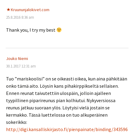
Kruununjalokivet.com
25.8.2016 8:36 am
Thank you, I try my best
Jouko Niemi
30.1.2017 12:31 am
Tuo ”mariskoolisi” on se oikeasti oikea, kun aina pähkitään
onko tämä aito. Löysin kans pihakirppikseltä sellaisen.
Ennen reunat taivutettiin ulospäin, jolloin ajalleen
tyypillinen piparireunus pian kolhiutui. Nykyversiossa
reunus jatkuu suoraan ylös. Löytyisi vielä jostain se
kermakko. Tässä luettelossa on tuo alkuperäinen
sokerikko:
http://digi.kansalliskirjasto.fi/pienpainate/binding/343596