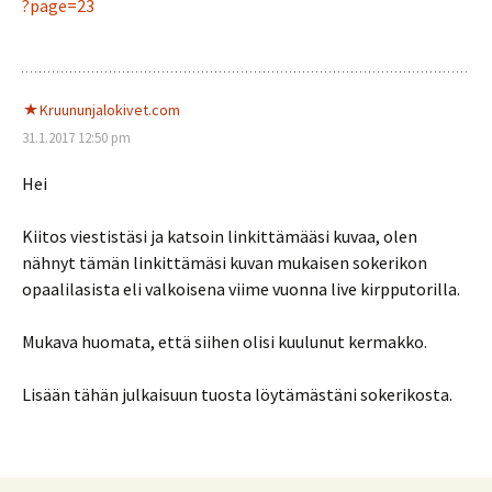
?page=23
Kruununjalokivet.com
31.1.2017 12:50 pm
Hei
Kiitos viestistäsi ja katsoin linkittämääsi kuvaa, olen
nähnyt tämän linkittämäsi kuvan mukaisen sokerikon
opaalilasista eli valkoisena viime vuonna live kirpputorilla.
Mukava huomata, että siihen olisi kuulunut kermakko.
Lisään tähän julkaisuun tuosta löytämästäni sokerikosta.