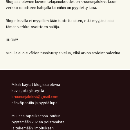
Blogissa olevien kuvien tekijänoikeudet on kruununjalokivet.com
verkko-osoitteen haltijalla tai niihin on pyydetty lupa.
Blogin kuvilla ei myydä mitään tuotetta siten, että myyjänä olisi
tämän verkko-osoitteen haltija.
HUOM!!
Minulla ei ole värien tunnistuspalvelua, eikä arvon arviointipalvelua.
Mikäli käytät blogissa olevia
kuvia, ota yhteyttä
kruununjalokivi@gmail.com
sähköpostiin ja pyydä lupa.
Muussa tapauksessa joudun
pyytämään kuvien poistamista
ja tekemään ilmoituksen