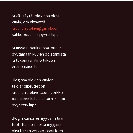
Mikäli käytät blogissa olevia
kuvia, ota yhteyttä
kruununjalokivi@gmail.com
sähköpostiin ja pyydä lupa.
Muussa tapauksessa joudun
pyytämään kuvien poistamista
ja tekemään ilmoituksen
viranomaiselle.
Blogissa olevien kuvien
tekijänoikeudet on
kruununjalokivet.com verkko-
osoitteen haltijalla tai niihin on
pyydetty lupa.
Blogin kuvilla ei myydä mitään
tuotetta siten, että myyjänä
olisi tämän verkko-osoitteen