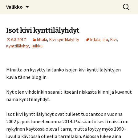
Kotimaiseen lasiin keskittyvä blogi
Siirry
Haku:
© Kruununjalokivet.com
Valikko
sisältöön
Isot kivi kynttilälyhdyt
6.8.2017
Iittala
,
Kivi kynttilälyhty
Iittala
,
iso
,
Kivi
,
Kynttilälyhty
,
Tuikku
Minulta on kysytty laitanko isojen kivi kynttilälyhtyjen
kuvia tänne blogiin.
Nyt olen vihdoinkin saanut itseäni niskasta kiinni ja kuvanut
nämä kynttilälyhdyt.
Isot kivi kynttilälyhdyt ovat tulleet tuotantoon vuonna
2002 ja poistuneet vuonna 2014. Pääsääntöisesti näissä on
nykyinen käytössä oleva I tarra, mutta löytyy myös 1990 -
luvulla käytössä olleella tarrallakin. Aidossa lukee aina