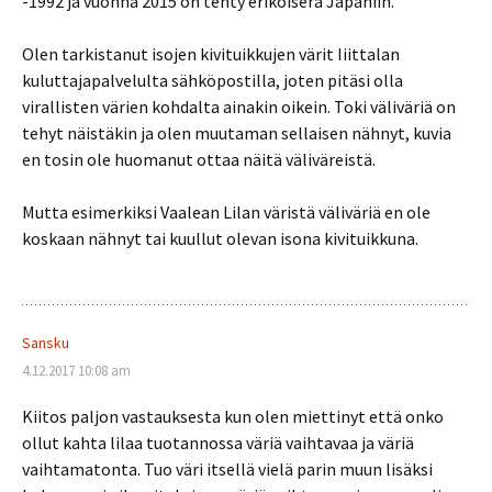
-1992 ja vuonna 2015 on tehty erikoiserä Japaniin.
Olen tarkistanut isojen kivituikkujen värit Iiittalan
kuluttajapalvelulta sähköpostilla, joten pitäsi olla
virallisten värien kohdalta ainakin oikein. Toki väliväriä on
tehyt näistäkin ja olen muutaman sellaisen nähnyt, kuvia
en tosin ole huomanut ottaa näitä väliväreistä.
Mutta esimerkiksi Vaalean Lilan väristä väliväriä en ole
koskaan nähnyt tai kuullut olevan isona kivituikkuna.
Sansku
4.12.2017 10:08 am
Kiitos paljon vastauksesta kun olen miettinyt että onko
ollut kahta lilaa tuotannossa väriä vaihtavaa ja väriä
vaihtamatonta. Tuo väri itsellä vielä parin muun lisäksi