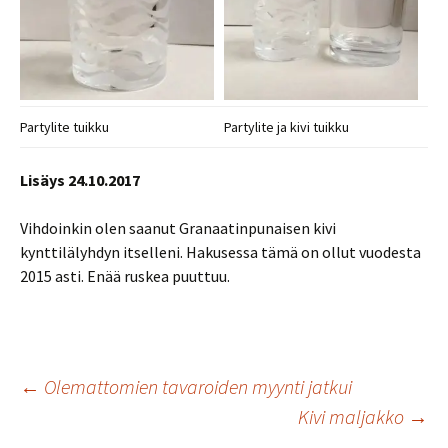
Partylite tuikku
Partylite ja kivi tuikku
Lisäys 24.10.2017
Vihdoinkin olen saanut Granaatinpunaisen kivi
kynttilälyhdyn itselleni. Hakusessa tämä on ollut vuodesta
2015 asti. Enää ruskea puuttuu.
Artikkelien
←
Olemattomien tavaroiden myynti jatkui
Kivi maljakko
→