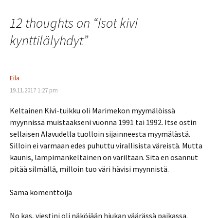
selaus
12 thoughts on “
Isot kivi
kynttilälyhdyt
”
Eila
19.11.2017 1:27 pm
Keltainen Kivi-tuikku oli Marimekon myymälöissä
myynnissä muistaakseni vuonna 1991 tai 1992. Itse ostin
sellaisen Alavudella tuolloin sijainneesta myymälästä.
Silloin ei varmaan edes puhuttu virallisista väreistä. Mutta
kaunis, lämpimänkeltainen on väriltään. Sitä en osannut
pitää silmällä, milloin tuo väri hävisi myynnistä.
Sama komenttoija
No kas, viestini oli näköjään hiukan väärässä paikassa.