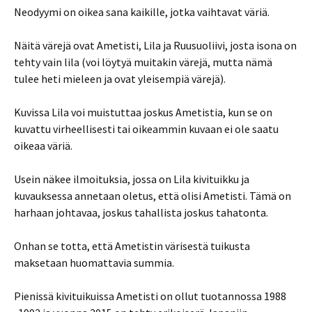
Neodyymi on oikea sana kaikille, jotka vaihtavat väriä.
Näitä värejä ovat Ametisti, Lila ja Ruusuoliivi, josta isona on
tehty vain lila (voi löytyä muitakin värejä, mutta nämä
tulee heti mieleen ja ovat yleisempiä värejä).
Kuvissa Lila voi muistuttaa joskus Ametistia, kun se on
kuvattu virheellisesti tai oikeammin kuvaan ei ole saatu
oikeaa väriä.
Usein näkee ilmoituksia, jossa on Lila kivituikku ja
kuvauksessa annetaan oletus, että olisi Ametisti. Tämä on
harhaan johtavaa, joskus tahallista joskus tahatonta.
Onhan se totta, että Ametistin värisestä tuikusta
maksetaan huomattavia summia.
Pienissä kivituikuissa Ametisti on ollut tuotannossa 1988