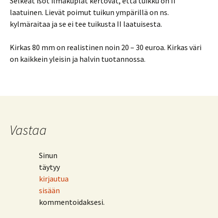
Selkeät isot ilmakuplat kertovat, että tuikku on II
laatuinen. Lievät poimut tuikun ympärillä on ns.
kylmäraitaa ja se ei tee tuikusta II laatuisesta.
Kirkas 80 mm on realistinen noin 20 – 30 euroa. Kirkas väri
on kaikkein yleisin ja halvin tuotannossa.
Vastaa
Sinun
täytyy
kirjautua
sisään
kommentoidaksesi.