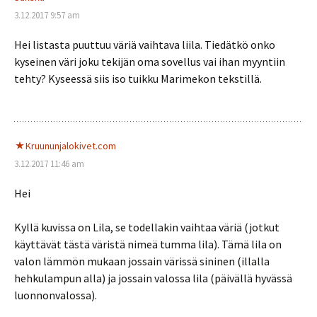
3.12.2017 9:57 am
Hei listasta puuttuu väriä vaihtava liila. Tiedätkö onko
kyseinen väri joku tekijän oma sovellus vai ihan myyntiin
tehty? Kyseessä siis iso tuikku Marimekon tekstillä.
Kruununjalokivet.com
3.12.2017 11:46 am
Hei
Kyllä kuvissa on Lila, se todellakin vaihtaa väriä (jotkut
käyttävät tästä väristä nimeä tumma lila). Tämä lila on
valon lämmön mukaan jossain värissä sininen (illalla
hehkulampun alla) ja jossain valossa lila (päivällä hyvässä
luonnonvalossa).