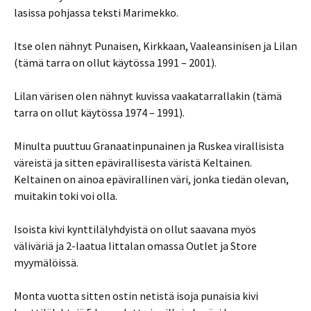
lasissa pohjassa teksti Marimekko.
Itse olen nähnyt Punaisen, Kirkkaan, Vaaleansinisen ja Lilan
(tämä tarra on ollut käytössa 1991 – 2001).
Lilan värisen olen nähnyt kuvissa vaakatarrallakin (tämä
tarra on ollut käytössa 1974 – 1991).
Minulta puuttuu Granaatinpunainen ja Ruskea virallisista
väreistä ja sitten epävirallisesta väristä Keltainen.
Keltainen on ainoa epävirallinen väri, jonka tiedän olevan,
muitakin toki voi olla.
Isoista kivi kynttilälyhdyistä on ollut saavana myös
väliväriä ja 2-laatua Iittalan omassa Outlet ja Store
myymälöissä.
Monta vuotta sitten ostin netistä isoja punaisia kivi