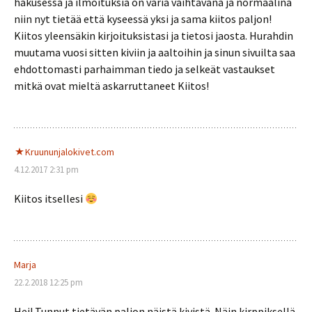
hakusessa ja ilmoituksia on väriä vaihtavana ja normaalina
niin nyt tietää että kyseessä yksi ja sama kiitos paljon!
Kiitos yleensäkin kirjoituksistasi ja tietosi jaosta. Hurahdin
muutama vuosi sitten kiviin ja aaltoihin ja sinun sivuilta saa
ehdottomasti parhaimman tiedo ja selkeät vastaukset
mitkä ovat mieltä askarruttaneet Kiitos!
Kruununjalokivet.com
4.12.2017 2:31 pm
Kiitos itsellesi
Marja
22.2.2018 12:25 pm
Hei! Tunnut tietävän paljon näistä kivistä. Näin kirppiksellä