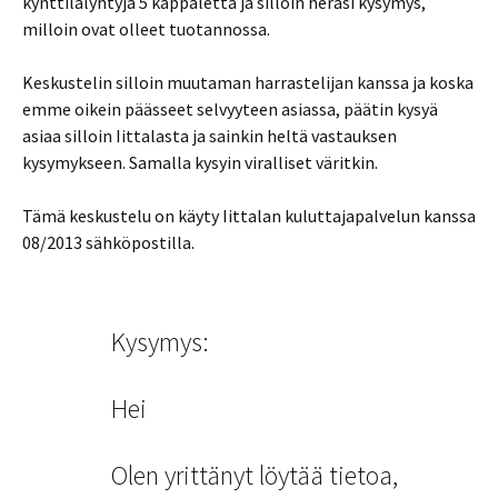
kynttilälyhtyjä 5 kappaletta ja silloin heräsi kysymys,
milloin ovat olleet tuotannossa.
Keskustelin silloin muutaman harrastelijan kanssa ja koska
emme oikein päässeet selvyyteen asiassa, päätin kysyä
asiaa silloin Iittalasta ja sainkin heltä vastauksen
kysymykseen. Samalla kysyin viralliset väritkin.
Tämä keskustelu on käyty Iittalan kuluttajapalvelun kanssa
08/2013 sähköpostilla.
Kysymys:
Hei
Olen yrittänyt löytää tietoa,