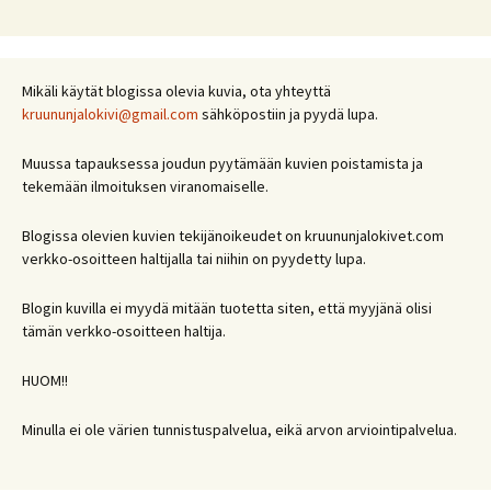
Mikäli käytät blogissa olevia kuvia, ota yhteyttä
kruununjalokivi@gmail.com
sähköpostiin ja pyydä lupa.
Muussa tapauksessa joudun pyytämään kuvien poistamista ja
tekemään ilmoituksen viranomaiselle.
Blogissa olevien kuvien tekijänoikeudet on kruununjalokivet.com
verkko-osoitteen haltijalla tai niihin on pyydetty lupa.
Blogin kuvilla ei myydä mitään tuotetta siten, että myyjänä olisi
tämän verkko-osoitteen haltija.
HUOM!!
Minulla ei ole värien tunnistuspalvelua, eikä arvon arviointipalvelua.