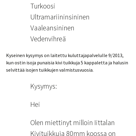
Turkoosi
Ultramariininsininen
Vaaleansininen
Vedenvihreä
Kyseinen kysymys on laitettu kuluttajapalvelulle 9/2013,
kun ostin isoja punaisia kivi tuikkuja 5 kappaletta ja halusin
selvittää isojen tuikkujen valmistusvuosia.
Kysymys:
Hei
Olen miettinyt milloin Iittalan
Kivituikkuja 80mm koossa on