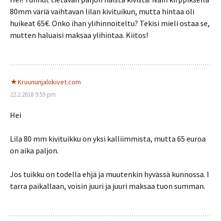
80mm väriä vaihtavan lilan kivituikun, mutta hintaa oli
huikeat 65€. Onko ihan ylihinnoiteltu? Tekisi mieli ostaa se,
mutten haluaisi maksaa ylihintaa. Kiitos!
Kruununjalokivet.com
22.2.2018 9:59 pm
Hei
Lila 80 mm kivituikku on yksi kalliimmista, mutta 65 euroa
on aika paljon.
Jos tuikku on todella ehjä ja muutenkin hyvässä kunnossa. I
tarra paikallaan, voisin juuri ja juuri maksaa tuon summan.