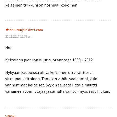
keltainen tuikkuni on normaalikokoinen
Kruununjalokivet.com
20.11.2017 12:38 am
Hei
Keltainen pieni on ollut tuotannossa 1988 – 2012.
Nykyään kaupoissa oleva keltainen on virallisesti
sitruunankeltainen. Tämä on vähän vaaleampi, kuin
vanhemmat keltaiset. Syy on se, että Iittala muutti
väriaineen toimittajaa ja samalla vaihtui myös sävy hiukan.
Sansku