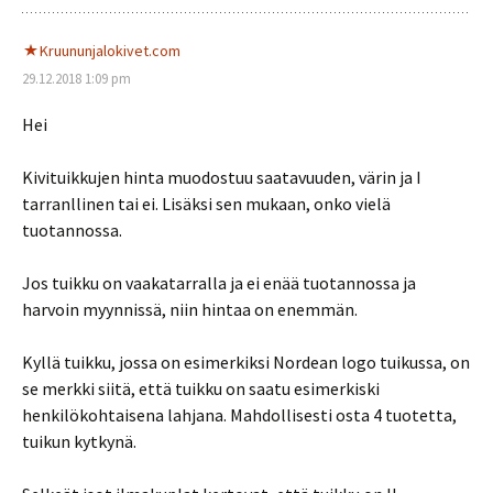
Kruununjalokivet.com
29.12.2018 1:09 pm
Hei
Kivituikkujen hinta muodostuu saatavuuden, värin ja I
tarranllinen tai ei. Lisäksi sen mukaan, onko vielä
tuotannossa.
Jos tuikku on vaakatarralla ja ei enää tuotannossa ja
harvoin myynnissä, niin hintaa on enemmän.
Kyllä tuikku, jossa on esimerkiksi Nordean logo tuikussa, on
se merkki siitä, että tuikku on saatu esimerkiski
henkilökohtaisena lahjana. Mahdollisesti osta 4 tuotetta,
tuikun kytkynä.