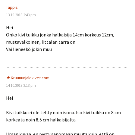
Tappis
13.10.2018 2:43 pm
Hei
Onko kivi tuikku jonka halkaisija 14cm korkeus 12cm,
mustavalkoinen, Iittalan tarra on
Vai lieneekö jokin muu
Kruununjalokivet.com
14.10.2018 2:13 pm
Hei
Kivi tuikku ei ole tehty noin isona. Iso kivi tuikku on 8 cm
korkea ja noin 8,5 cm halkaisijalta.
Ilman kuvaa, en pysty sanomaan muuta kuin, että on