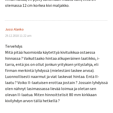
olemassa 12 cm korkea kivi maljakko.
Jussi Alanko
29.12.2018 11:22 am
Tervehdys
Mitä pitää huomioida käytettyä kivituikkua ostaessa
hinnassa ? Vaikuttaako hintaa alkuperäinen laatikko, i-
tarra, entä jos on ollut jonkun yrityksen yrityslahja, eli
firman merkintä lyhdyssä (mielestäni laskee arvoa).
Luonnollisesti naarmut ja viat laskevat hintaa. Entä II-
laatu ? Voiko II-laatuisen erottaa jostain ? Jossain lyhdyissä
olen nähnyt lasimassassa lievää loimua ja oletan sen
olevan II-laatua. Miten hinnoittelisit 80 mm kirkkaan
kivilyhdyn arvon tällä hetkellä ?