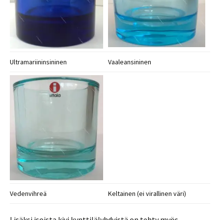
Ultramariininsininen
Vaaleansininen
Vedenvihreä
Keltainen (ei virallinen väri)
Lisäksi isoista kivi kynttilälyhdyistä on tehty myös