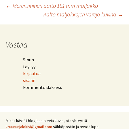
Artikkelien
←
Merensininen aalto 181 mm maljakko
Aalto maljakkojen värejä kuvina
→
selaus
Vastaa
Sinun
täytyy
kirjautua
sisään
kommentoidaksesi.
Mikäli käytät blogissa olevia kuvia, ota yhteyttä
kruununjalokivi@gmail.com
sähköpostiin ja pyydä lupa.