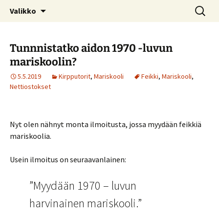
Kotimaiseen lasiin keskittyvä blogi
Siirry
Haku:
© Kruununjalokivet.com
Valikko
sisältöön
Tunnnistatko aidon 1970 -luvun
mariskoolin?
5.5.2019
Kirpputorit
,
Mariskooli
Feikki
,
Mariskooli
,
Nettiostokset
Nyt olen nähnyt monta ilmoitusta, jossa myydään feikkiä
mariskoolia.
Usein ilmoitus on seuraavanlainen:
”Myydään 1970 – luvun
harvinainen mariskooli.”