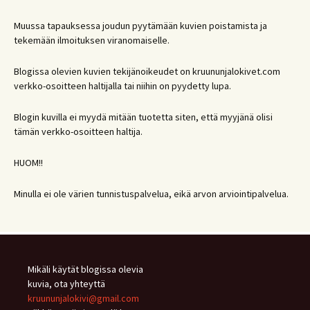
Muussa tapauksessa joudun pyytämään kuvien poistamista ja
tekemään ilmoituksen viranomaiselle.
Blogissa olevien kuvien tekijänoikeudet on kruununjalokivet.com
verkko-osoitteen haltijalla tai niihin on pyydetty lupa.
Blogin kuvilla ei myydä mitään tuotetta siten, että myyjänä olisi
tämän verkko-osoitteen haltija.
HUOM!!
Minulla ei ole värien tunnistuspalvelua, eikä arvon arviointipalvelua.
Mikäli käytät blogissa olevia
kuvia, ota yhteyttä
kruununjalokivi@gmail.com