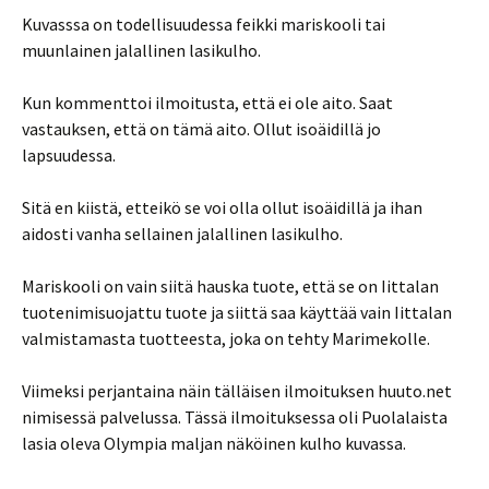
Kuvasssa on todellisuudessa feikki mariskooli tai
muunlainen jalallinen lasikulho.
Kun kommenttoi ilmoitusta, että ei ole aito. Saat
vastauksen, että on tämä aito. Ollut isoäidillä jo
lapsuudessa.
Sitä en kiistä, etteikö se voi olla ollut isoäidillä ja ihan
aidosti vanha sellainen jalallinen lasikulho.
Mariskooli on vain siitä hauska tuote, että se on Iittalan
tuotenimisuojattu tuote ja siittä saa käyttää vain Iittalan
valmistamasta tuotteesta, joka on tehty Marimekolle.
Viimeksi perjantaina näin tälläisen ilmoituksen huuto.net
nimisessä palvelussa. Tässä ilmoituksessa oli Puolalaista
lasia oleva Olympia maljan näköinen kulho kuvassa.