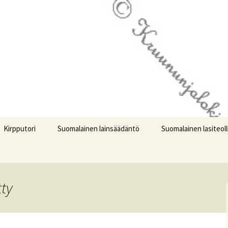
logi
jalokivet.com
Kirpputori
Suomalainen lainsäädäntö
Suomalainen lasiteol
tty