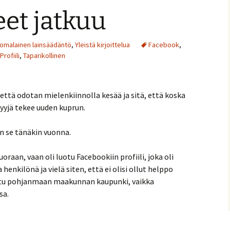
et jatkuu
omalainen lainsäädäntö
,
Yleistä kirjoittelua
Facebook
,
Profiili
,
Taparikollinen
 että odotan mielenkiinnolla kesää ja sitä, että koska
yjä tekee uuden kuprun.
an se tänäkin vuonna.
oraan, vaan oli luotu Facebookiin profiili, joka oli
henkilönä ja vielä siten, että ei olisi ollut helppo
tettu pohjanmaan maakunnan kaupunki, vaikka
sa.