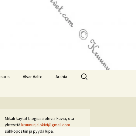
Haku:
lisuus
Alvar Aalto
Arabia
Mikäli käytät blogissa olevia kuvia, ota
yhteyttä
kruununjalokivi@gmail.com
sähköpostiin ja pyydä lupa.