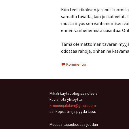
Kun teet rikoksen ja sinut tuomita
samalla tavalla, kun jotkut velat. 
mutta myös sen vanhenemisen voi m
ennen vanhenemista uusintaa. Onhan
Tämä olemattoman tavaran myyjä ei
odottaa rahoja, onhan ne kasvama
Kommentoi
Mikäli käytät blogissa olevia
kuvia, ota yhteyttä
kruununjalokivi@gmail.com
sähköpostiin ja pyydä lupa.
Muussa tapauksessa joudun