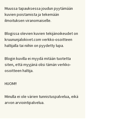
Muussa tapauksessa joudun pyytämään
kuvien poistamista ja tekemään
ilmoituksen viranomaiselle.
Blogissa olevien kuvien tekijänoikeudet on
kruununjalokivet.com verkko-osoitteen
haltijalla tai niihin on pyydetty lupa.
Blogin kuvilla ei myydä mitään tuotetta
siten, että myyjänä olisi tämän verkko-
osoitteen haltija.
HUOM!!
Minulla ei ole värien tunnistuspalvelua, eikä
arvon arviointipalvelua.