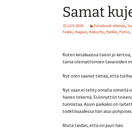
Samat kuje
10.9.2016
Facebook elämää
,
Su
Feikki
,
Huijaus
,
Keksitty
,
Pankki
,
Petos
,
Kuten kesäkuussa taisin jo kertoa,
tämä olemattomien tavaroiden my
Nyt olen saanut tietää, että tulih
Nyt vaan ei tehty omalla nimellä su
hänen tekemä. Esiinnyttiin toisena 
tunnistaa. Asuin paikaksi oli lai
todellisuudessa hän asui pohjoises
Mistä tiedän, että on juuri hän.