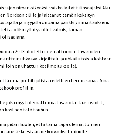
tajan nimen oikeaksi, vaikka laitat tilinsaajaksi Aku
n Nordean tilille ja laittanut tämän keksityn
 ostajalla ja myyjällä on sama pankki ymmärtääkseni.
etta, olikin yllätys ollut valmis, tämän
oli saajana.
ä vuonna 2013 aloitettu olemattomien tavaroiden
 erittäin uhkaava kirjoittelu ja uhkailu toisia kohtaan
 milloin on uhattu rikosilmoituksella).
 että oma profiili julistaa edelleen herran sanaa. Aina
ebook profiiliin.
lle joka myyt olemattomia tavaroita. Taas osoitit,
än koskaan tätä touhua.
, minä pidän huolen, että tämä tapa olemattomien
kansaneläkkeestään ne korvaukset minulle.