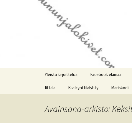
Kotimaiseen lasiin keskittyvä b
Siirry
sisältöön
© Kruunun
Yleistä kirjoittelua
Facebook elämää
Iittala
Kivi kynttilälyhty
Mariskooli
Avainsana-arkisto: Keksi