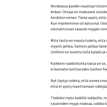
Nordeassa pankki muuttaa tilinomis
Ankan. Ostaja oli maksanut ostokse
henkilön nimen. Tämä vaatii, että
Kun myöhemmin oli katsonut tiliot
olemattoman tavaran myyjän nimi 
Mitä tästä voi muuta todeta, ett
myynti jatkuu. Samoin jatkuu hänen
(milloin on luvattu tulla kylään ja
Kaikkein raadollisinta tässä on se,
ei kannata luottaa edes tuohon Fac
Nyt täytyy todeta, että onnea sinu
että et pysty lopettamaan näköjä
Tiedoksi myös kaikille lukijoille
tavaroiden myyjä maksaa, vaikka 