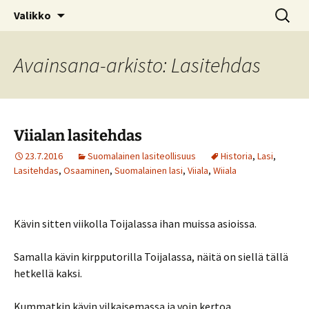
Kotimaiseen lasiin keskittyvä blogi
Siirry
Haku:
© Kruununjalokivet.com
Valikko
sisältöön
Avainsana-arkisto: Lasitehdas
Viialan lasitehdas
23.7.2016
Suomalainen lasiteollisuus
Historia
,
Lasi
,
Lasitehdas
,
Osaaminen
,
Suomalainen lasi
,
Viiala
,
Wiiala
Kävin sitten viikolla Toijalassa ihan muissa asioissa.
Samalla kävin kirpputorilla Toijalassa, näitä on siellä tällä
hetkellä kaksi.
Kummatkin kävin vilkaisemassa ja voin kertoa.