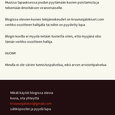
Muussa tapauksessa joudun pyytämään kuvien poistamista ja
tekemään ilmoituksen viranomaiselle.
Blogissa olevien kuvien tekijänoikeudet on kruununjalokivet.com
verkko-osoitteen haltijalla tai niihin on pyydetty lupa.
Blogin kuvilla ei myydä mitään tuotetta siten, että myyjänä olisi
tämän verkko-osoitteen haltija.
HUOM!!
Minulla ei ole värien tunnistuspalvelua, eikä arvon arviointipalvelua.
Mikäli käytät blogissa olevia
kuvia, ota yhteyttä
kruununjalokivi@gmail.com
sähköpostiin ja pyydä lupa.