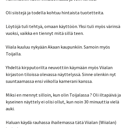
Oli siistejä ja todella kohtuu hintaista tuotetteita.
Löytöjä tuli tehtyä, omaan käyttöön. Yksi tuli myös värinsä
vuoksi, vaikka en tiennyt mitä sillä teen.
Viiala kuuluu nykyään Akaan kaupunkiin. Samoin myös
Toijalla.
Yhdeltä kirpputorilta neuvottiin käymään myös Viialan
kirjaston tiloissa olevassa näyttelyssä. Sinne olenkin nyt
suuntaamassa ensi viikolla kamerani kanssa.
Miksi en mennyt silloin, kun olin Toijalassa ? Oli iltapäivä ja
kyseinen näyttely ei olisi ollut, kun noin 30 minuuttia vielä
auki.
Haluan käydä rauhassa ihailemassa tätä Viialan (Wiialan)