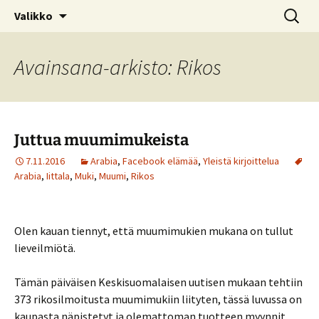
Kotimaiseen lasiin keskittyvä blogi
Siirry
Haku:
© Kruununjalokivet.com
Valikko
sisältöön
Avainsana-arkisto: Rikos
Juttua muumimukeista
7.11.2016
Arabia
,
Facebook elämää
,
Yleistä kirjoittelua
Arabia
,
Iittala
,
Muki
,
Muumi
,
Rikos
Olen kauan tiennyt, että muumimukien mukana on tullut
lieveilmiötä.
Tämän päiväisen Keskisuomalaisen uutisen mukaan tehtiin
373 rikosilmoitusta muumimukiin liityten, tässä luvussa on
kaupasta näpistetyt ja olemattoman tuotteen myynnit.