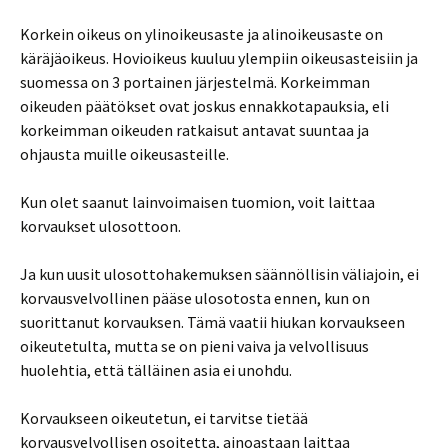
Korkein oikeus on ylinoikeusaste ja alinoikeusaste on
käräjäoikeus. Hovioikeus kuuluu ylempiin oikeusasteisiin ja
suomessa on 3 portainen järjestelmä. Korkeimman
oikeuden päätökset ovat joskus ennakkotapauksia, eli
korkeimman oikeuden ratkaisut antavat suuntaa ja
ohjausta muille oikeusasteille.
Kun olet saanut lainvoimaisen tuomion, voit laittaa
korvaukset ulosottoon.
Ja kun uusit ulosottohakemuksen säännöllisin väliajoin, ei
korvausvelvollinen pääse ulosotosta ennen, kun on
suorittanut korvauksen. Tämä vaatii hiukan korvaukseen
oikeutetulta, mutta se on pieni vaiva ja velvollisuus
huolehtia, että tälläinen asia ei unohdu.
Korvaukseen oikeutetun, ei tarvitse tietää
korvausvelvollisen osoitetta, ainoastaan laittaa