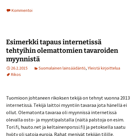
Kommentoi
Esimerkki tapaus internetissä
tehtyihin olemattomien tavaroiden
myynnistä
26.2.2015
Suomalainen lainsäädäntö
,
Yleistä kirjoittelua
Rikos
Tuomioon johtaneen rikoksen tekijä on tehnyt vuonna 2013
internetissä. Tekijä laittoi myyntiin tavaraa jota hänellä ei
ollut. Olematonta tavaraa oli myynnissä internetissä
olevalla osto- ja myyntipalstalla (näitä palstoja on esim.
Tori.fi, huuto.net ja keltainenporssi.fi) ja petoksella saatu
hyöty oli satoja euroja. Rahat menivät tekijän tilille.