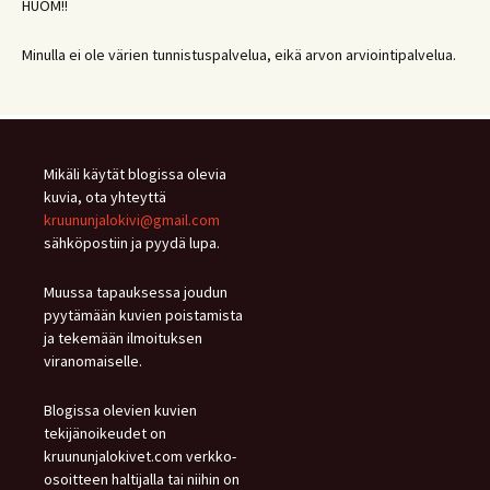
HUOM!!
Minulla ei ole värien tunnistuspalvelua, eikä arvon arviointipalvelua.
Mikäli käytät blogissa olevia
kuvia, ota yhteyttä
kruununjalokivi@gmail.com
sähköpostiin ja pyydä lupa.
Muussa tapauksessa joudun
pyytämään kuvien poistamista
ja tekemään ilmoituksen
viranomaiselle.
Blogissa olevien kuvien
tekijänoikeudet on
kruununjalokivet.com verkko-
osoitteen haltijalla tai niihin on