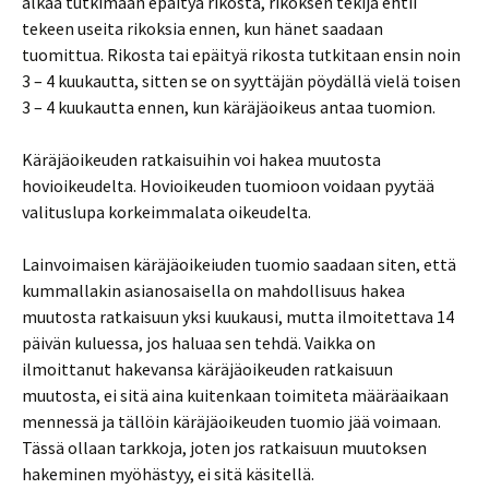
alkaa tutkimaan epäityä rikosta, rikoksen tekijä ehtii
tekeen useita rikoksia ennen, kun hänet saadaan
tuomittua. Rikosta tai epäityä rikosta tutkitaan ensin noin
3 – 4 kuukautta, sitten se on syyttäjän pöydällä vielä toisen
3 – 4 kuukautta ennen, kun käräjäoikeus antaa tuomion.
Käräjäoikeuden ratkaisuihin voi hakea muutosta
hovioikeudelta. Hovioikeuden tuomioon voidaan pyytää
valituslupa korkeimmalata oikeudelta.
Lainvoimaisen käräjäoikeiuden tuomio saadaan siten, että
kummallakin asianosaisella on mahdollisuus hakea
muutosta ratkaisuun yksi kuukausi, mutta ilmoitettava 14
päivän kuluessa, jos haluaa sen tehdä. Vaikka on
ilmoittanut hakevansa käräjäoikeuden ratkaisuun
muutosta, ei sitä aina kuitenkaan toimiteta määräaikaan
mennessä ja tällöin käräjäoikeuden tuomio jää voimaan.
Tässä ollaan tarkkoja, joten jos ratkaisuun muutoksen
hakeminen myöhästyy, ei sitä käsitellä.