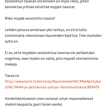
Varastetun tavaran ostaminen on myös rikos, joten
kannattaa yrittää selvittää myyjän taustat.
Miksi myydä varastettu tavara?
Lehden jutussa annetaan yksi selitys, on että tällä
toiminnalla rahoitetaan huumeiden käyttöä. Toki muitakin
syitä on.
Ei se, että myydään varastettua tavaraa ole pelkästään
ongelma, vaan lisäksi on näitä, jota myyvät olemattomia
mukeja.
Tässä on
http://www.ksml.fi/kotimaa/Muumimukin%C3%A4pistyksi
st%C3%A4-ja-petoksista-satoja-rikosilmoituksia/869479
Henkilökohtaisesti olen ostanut omat muumiaiheiset
mukini kaupasta, juuri tänän vuoksi.