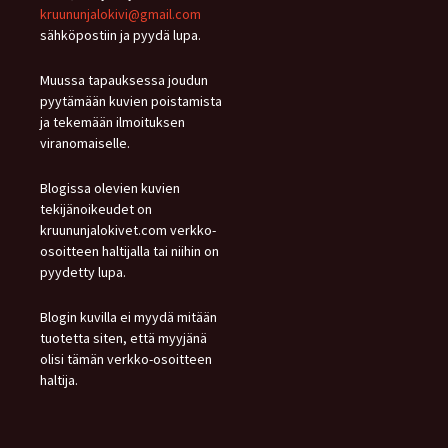
kruununjalokivi@gmail.com
sähköpostiin ja pyydä lupa.
Muussa tapauksessa joudun
pyytämään kuvien poistamista
ja tekemään ilmoituksen
viranomaiselle.
Blogissa olevien kuvien
tekijänoikeudet on
kruununjalokivet.com verkko-
osoitteen haltijalla tai niihin on
pyydetty lupa.
Blogin kuvilla ei myydä mitään
tuotetta siten, että myyjänä
olisi tämän verkko-osoitteen
haltija.