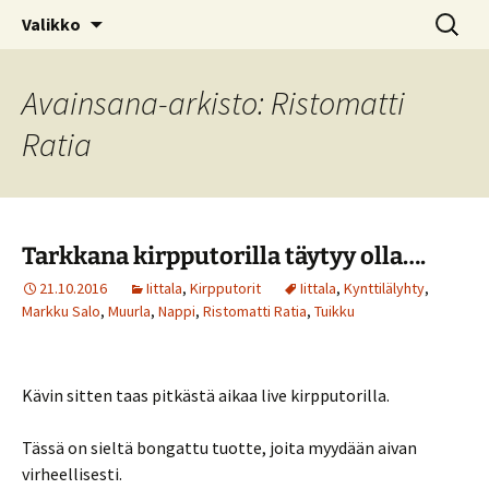
Kotimaiseen lasiin keskittyvä blogi
Siirry
Haku:
© Kruununjalokivet.com
Valikko
sisältöön
Avainsana-arkisto: Ristomatti
Ratia
Tarkkana kirpputorilla täytyy olla….
21.10.2016
Iittala
,
Kirpputorit
Iittala
,
Kynttilälyhty
,
Markku Salo
,
Muurla
,
Nappi
,
Ristomatti Ratia
,
Tuikku
Kävin sitten taas pitkästä aikaa live kirpputorilla.
Tässä on sieltä bongattu tuotte, joita myydään aivan
virheellisesti.