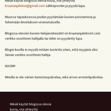
Mikäli käytät blogissa olevia kuvia, ota yhteyttä
kruununjalokivi@gmail.com
sähköpostiin ja pyydä lupa.
Muussa tapauksessa joudun pyytämään kuvien poistamista ja
tekemään ilmoituksen viranomaiselle.
Blogissa olevien kuvien tekijänoikeudet on kruununjalokivet.com
verkko-osoitteen haltijalla tai niihin on pyydetty lupa.
Blogin kuvilla ei myydä mitään tuotetta siten, että myyjänä olisi
tämän verkko-osoitteen haltija.
HUOM!!
Minulla ei ole värien tunnistuspalvelua, eikä arvon arviointipalvelua.
Mikäli käytät blogissa olevia
kuvia, ota yhteyttä