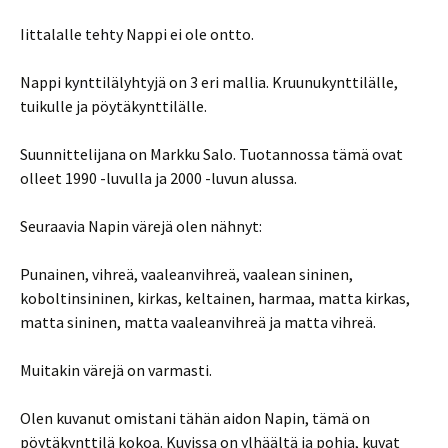
Iittalalle tehty Nappi ei ole ontto.
Nappi kynttilälyhtyjä on 3 eri mallia. Kruunukynttilälle,
tuikulle ja pöytäkynttilälle.
Suunnittelijana on Markku Salo. Tuotannossa tämä ovat
olleet 1990 -luvulla ja 2000 -luvun alussa.
Seuraavia Napin värejä olen nähnyt:
Punainen, vihreä, vaaleanvihreä, vaalean sininen,
koboltinsininen, kirkas, keltainen, harmaa, matta kirkas,
matta sininen, matta vaaleanvihreä ja matta vihreä.
Muitakin värejä on varmasti.
Olen kuvanut omistani tähän aidon Napin, tämä on
pöytäkynttilä kokoa. Kuvissa on ylhäältä ja pohja, kuvat