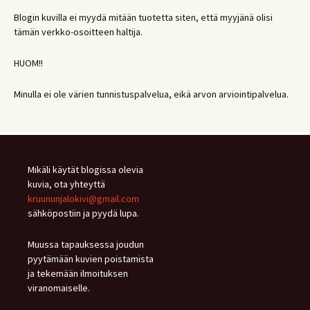
Blogin kuvilla ei myydä mitään tuotetta siten, että myyjänä olisi
tämän verkko-osoitteen haltija.
HUOM!!
Minulla ei ole värien tunnistuspalvelua, eikä arvon arviointipalvelua.
Mikäli käytät blogissa olevia
kuvia, ota yhteyttä
kruununjalokivi@gmail.com
sähköpostiin ja pyydä lupa.
Muussa tapauksessa joudun
pyytämään kuvien poistamista
ja tekemään ilmoituksen
viranomaiselle.