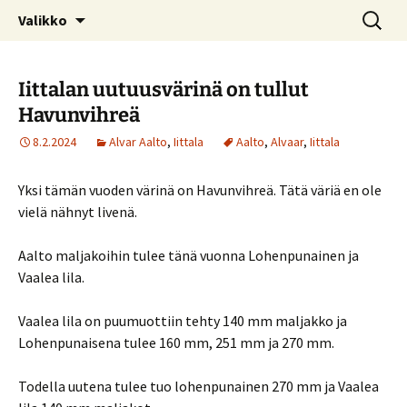
Kotimaiseen lasiin keskittyvä blogi
Siirry
Haku:
© Kruununjalokivet.com
Valikko
sisältöön
Iittalan uutuusvärinä on tullut
Havunvihreä
8.2.2024
Alvar Aalto
,
Iittala
Aalto
,
Alvaar
,
Iittala
Yksi tämän vuoden värinä on Havunvihreä. Tätä väriä en ole
vielä nähnyt livenä.
Aalto maljakoihin tulee tänä vuonna Lohenpunainen ja
Vaalea lila.
Vaalea lila on puumuottiin tehty 140 mm maljakko ja
Lohenpunaisena tulee 160 mm, 251 mm ja 270 mm.
Todella uutena tulee tuo lohenpunainen 270 mm ja Vaalea