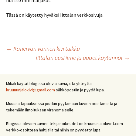
lila 140 mm maljakot.
Tässä on käytetty hyväksi Iittalan verkkosivuja.
Artikkelien
←
Kanervan värinen kivi tuikku
Iittalan uusi ilme ja uudet käytännöt
→
selaus
Mikäli käytät blogissa olevia kuvia, ota yhteyttä
kruununjalokivi@gmail.com
sähköpostiin ja pyydä lupa.
Muussa tapauksessa joudun pyytämään kuvien poistamista ja
tekemään ilmoituksen viranomaiselle.
Blogissa olevien kuvien tekijänoikeudet on kruununjalokivet.com
verkko-osoitteen haltijalla tai niihin on pyydetty lupa.