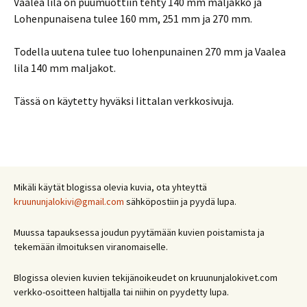
Vaalea lila on puumuottiin tehty 140 mm maljakko ja
Lohenpunaisena tulee 160 mm, 251 mm ja 270 mm.
Todella uutena tulee tuo lohenpunainen 270 mm ja Vaalea
lila 140 mm maljakot.
Tässä on käytetty hyväksi Iittalan verkkosivuja.
Mikäli käytät blogissa olevia kuvia, ota yhteyttä
kruununjalokivi@gmail.com
sähköpostiin ja pyydä lupa.
Muussa tapauksessa joudun pyytämään kuvien poistamista ja
tekemään ilmoituksen viranomaiselle.
Blogissa olevien kuvien tekijänoikeudet on kruununjalokivet.com
verkko-osoitteen haltijalla tai niihin on pyydetty lupa.