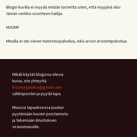
Blogin kuvilla ei myydä mitään tuotetta siten, että myyjänä olisi
tämän verkko-osoitteen haltija.
HUOM!!
Minulla ei ole värien tunnistuspalvelua, eikä arvon arviointipalvelua.
Mikäli käytät blogissa olevia
kuvia, ota yhteyttä
kruununjalokivi@gmail.com
sähköpostiin ja pyydä lupa.
Muussa tapauksessa joudun
pyytämään kuvien poistamista
ja tekemään ilmoituksen
viranomaiselle.