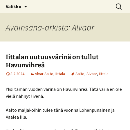
Kotimaiseen lasiin keskittyvä blogi
Siirry
Haku:
© Kruununjalokivet.com
Valikko
sisältöön
Avainsana-arkisto: Alvaar
Iittalan uutuusvärinä on tullut
Havunvihreä
8.2.2024
Alvar Aalto
,
Iittala
Aalto
,
Alvaar
,
Iittala
Yksi tämän vuoden värinä on Havunvihreä. Tätä väriä en ole
vielä nähnyt livenä.
Aalto maljakoihin tulee tänä vuonna Lohenpunainen ja
Vaalea lila.