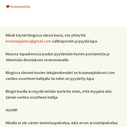
Kommentoi
Mikäli käytät blogissa olevia kuvia, ota yhteyttä
kruununjalokivi@gmail.com
sähköpostiin ja pyydä lupa.
Muussa tapauksessa joudun pyytämään kuvien poistamista ja
tekemään ilmoituksen viranomaiselle.
Blogissa olevien kuvien tekijänoikeudet on kruununjalokivet.com
verkko-osoitteen haltijalla tai niihin on pyydetty lupa.
Blogin kuvilla ei myydä mitään tuotetta siten, että myyjänä olisi
tämän verkko-osoitteen haltija.
HUOM!!
Minulla ei ole värien tunnistuspalvelua, eikä arvon arviointipalvelua.