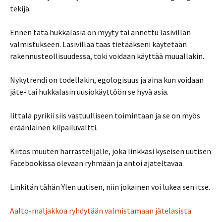
tekijä.
Ennen tätä hukkalasia on myyty tai annettu lasivillan
valmistukseen. Lasivillaa taas tietääkseni käytetään
rakennusteollisuudessa, toki voidaan käyttää muuallakin.
Nykytrendi on todellakin, egologisuus ja aina kun voidaan
jäte- tai hukkalasin uusiokäyttöön se hyvä asia.
Iittala pyrikii siis vastuulliseen toimintaan ja se on myös
eräänlainen kilpailuvaltti.
Kiitos muuten harrastelijalle, joka linkkasi kyseisen uutisen
Facebookissa olevaan ryhmään ja antoi ajateltavaa.
Linkitän tähän Ylen uutisen, niin jokainen voi lukea sen itse.
Aalto-maljakkoa ryhdytään valmistamaan jätelasista