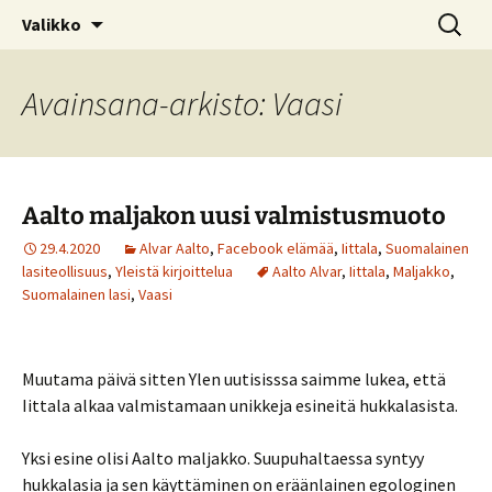
Kotimaiseen lasiin keskittyvä blogi
Siirry
Haku:
© Kruununjalokivet.com
Valikko
sisältöön
Avainsana-arkisto: Vaasi
Aalto maljakon uusi valmistusmuoto
29.4.2020
Alvar Aalto
,
Facebook elämää
,
Iittala
,
Suomalainen
lasiteollisuus
,
Yleistä kirjoittelua
Aalto Alvar
,
Iittala
,
Maljakko
,
Suomalainen lasi
,
Vaasi
Muutama päivä sitten Ylen uutisisssa saimme lukea, että
Iittala alkaa valmistamaan unikkeja esineitä hukkalasista.
Yksi esine olisi Aalto maljakko. Suupuhaltaessa syntyy
hukkalasia ja sen käyttäminen on eräänlainen egologinen